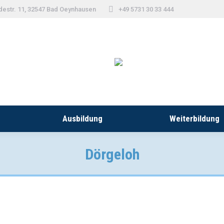
destr. 11, 32547 Bad Oeynhausen
+49 5731 30 33 444
Ausbildung
Weiterbildung
Dörgeloh